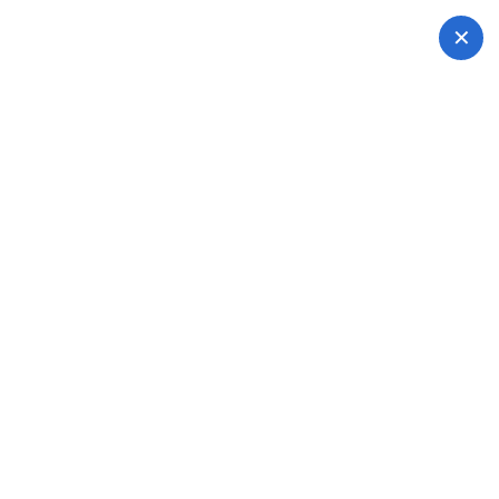
登录平台
✕
标签云列表
按标签聚合浏览相关文章
《流浪地球》续集票房口碑双丰收，对比前作差异显著